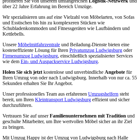
profitieren Sie von unserem umfangreichen
Logistik-Netzwerk
und
über 22 Jahre Erfahrung im Bereich Umzüge.
Wir spezialisieren uns auf eine Vielzahl von Möbelarten, von Sofas
und Esstischen bis hin zu komplexeren Stücken wie
Schubladenkommoden und Fitnessgeräten wie Laufbändern und
Kettlebells.
Unsere
Möbelmitfahrzentrale
und Beiladung-Dienste bieten eine
kosteneffiziente Lösung für Ihren
Privatumzug Ludwigsburg
oder
Firmenumzug Ludwigsburg
, einschließlich spezialisierter Services
wie dem
Ein- und Auspackservice Ludwigsburg
.
Holen Sie sich jetzt
kostenlose und unverbindliche
Angebote
für
Ihren Umzug von oder nach Ludwigsburg. Innerhalb von nur ca. 55
Sekunden erhalten Sie Ihr Angebot.
Unser professionelles Team aus erfahrenen
Umzugshelfern
steht
bereit, um Ihren
Kleintransport Ludwigsburg
effizient und sicher
durchzuführen.
Vertrauen Sie auf unser
Familienunternehmen mit Tradition
und
geschulte Mitarbeiter, um Ihre wertvollen Möbel sicher an ihr Ziel
zu bringen.
Mit Umzug Happy ist der Umzug von Ludwigsburg nach Halle