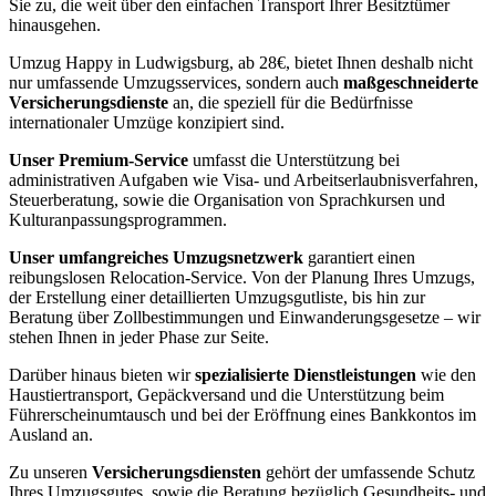
Sie zu, die weit über den einfachen Transport Ihrer Besitztümer
hinausgehen.
Umzug Happy in Ludwigsburg, ab 28€, bietet Ihnen deshalb nicht
nur umfassende Umzugsservices, sondern auch
maßgeschneiderte
Versicherungsdienste
an, die speziell für die Bedürfnisse
internationaler Umzüge konzipiert sind.
Unser Premium-Service
umfasst die Unterstützung bei
administrativen Aufgaben wie Visa- und Arbeitserlaubnisverfahren,
Steuerberatung, sowie die Organisation von Sprachkursen und
Kulturanpassungsprogrammen.
Unser umfangreiches Umzugsnetzwerk
garantiert einen
reibungslosen Relocation-Service. Von der Planung Ihres Umzugs,
der Erstellung einer detaillierten Umzugsgutliste, bis hin zur
Beratung über Zollbestimmungen und Einwanderungsgesetze – wir
stehen Ihnen in jeder Phase zur Seite.
Darüber hinaus bieten wir
spezialisierte Dienstleistungen
wie den
Haustiertransport, Gepäckversand und die Unterstützung beim
Führerscheinumtausch und bei der Eröffnung eines Bankkontos im
Ausland an.
Zu unseren
Versicherungsdiensten
gehört der umfassende Schutz
Ihres Umzugsgutes, sowie die Beratung bezüglich Gesundheits- und