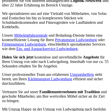
profitieren Sie von unserem umfangreichen
Logistik-Netzwerk
und
über 22 Jahre Erfahrung im Bereich Umzüge.
Wir spezialisieren uns auf eine Vielzahl von Möbelarten, von Sofas
und Esstischen bis hin zu komplexeren Stücken wie
Schubladenkommoden und Fitnessgeräten wie Laufbändern und
Kettlebells.
Unsere
Möbelmitfahrzentrale
und Beiladung-Dienste bieten eine
kosteneffiziente Lösung für Ihren
Privatumzug Ludwigsburg
oder
Firmenumzug Ludwigsburg
, einschließlich spezialisierter Services
wie dem
Ein- und Auspackservice Ludwigsburg
.
Holen Sie sich jetzt
kostenlose und unverbindliche
Angebote
für
Ihren Umzug von oder nach Ludwigsburg. Innerhalb von nur ca. 55
Sekunden erhalten Sie Ihr Angebot.
Unser professionelles Team aus erfahrenen
Umzugshelfern
steht
bereit, um Ihren
Kleintransport Ludwigsburg
effizient und sicher
durchzuführen.
Vertrauen Sie auf unser
Familienunternehmen mit Tradition
und
geschulte Mitarbeiter, um Ihre wertvollen Möbel sicher an ihr Ziel
zu bringen.
Mit Umzug Happy ist der Umzug von Ludwigsburg nach Iserlohn