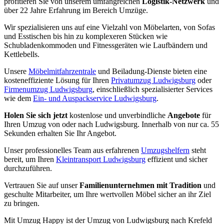
profitieren Sie von unserem umfangreichen
Logistik-Netzwerk
und
über 22 Jahre Erfahrung im Bereich Umzüge.
Wir spezialisieren uns auf eine Vielzahl von Möbelarten, von Sofas
und Esstischen bis hin zu komplexeren Stücken wie
Schubladenkommoden und Fitnessgeräten wie Laufbändern und
Kettlebells.
Unsere
Möbelmitfahrzentrale
und Beiladung-Dienste bieten eine
kosteneffiziente Lösung für Ihren
Privatumzug Ludwigsburg
oder
Firmenumzug Ludwigsburg
, einschließlich spezialisierter Services
wie dem
Ein- und Auspackservice Ludwigsburg
.
Holen Sie sich jetzt
kostenlose und unverbindliche
Angebote
für
Ihren Umzug von oder nach Ludwigsburg. Innerhalb von nur ca. 55
Sekunden erhalten Sie Ihr Angebot.
Unser professionelles Team aus erfahrenen
Umzugshelfern
steht
bereit, um Ihren
Kleintransport Ludwigsburg
effizient und sicher
durchzuführen.
Vertrauen Sie auf unser
Familienunternehmen mit Tradition
und
geschulte Mitarbeiter, um Ihre wertvollen Möbel sicher an ihr Ziel
zu bringen.
Mit Umzug Happy ist der Umzug von Ludwigsburg nach Krefeld